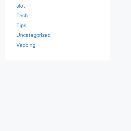
slot
Tech
Tips
Uncategorized
Vapping