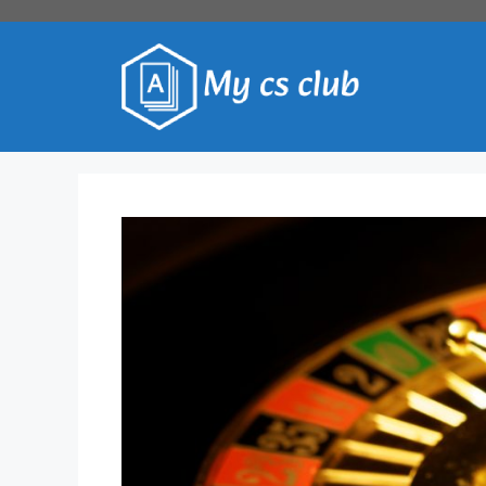
Skip
to
content