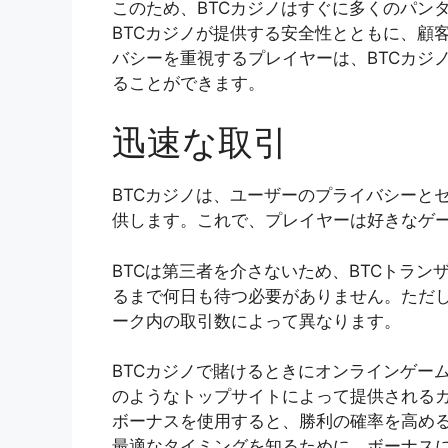
このため、BTCカジノはすぐに多くのパン
BTCカジノが提供する安全性とともに、顧
バシーを重視するプレイヤーは、BTCカジ
ることができます。
迅速な取引
BTCカジノは、ユーザーのプライバシーと
供します。これで、プレイヤーは好きなゲ
BTCは第三者を介さないため、BTCトラ
るまで何日も待つ必要がありません。ただし
ーク内の取引数によって異なります。
BTCカジノで賭けるときにオンラインゲー
のようなトップサイトによって提供される
ボーナスを使用すると、勝利の確率を高め
最適なタイミングを知るために、ボーナス