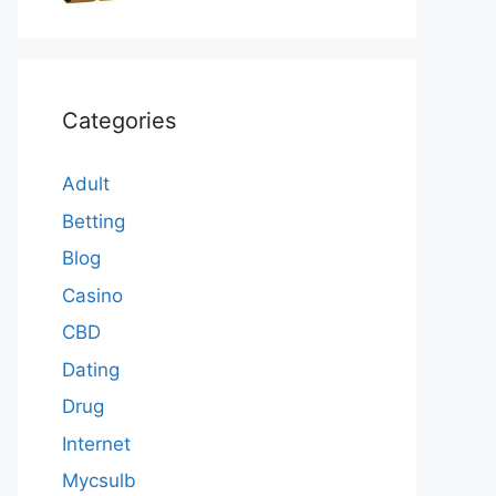
Categories
Adult
Betting
Blog
Casino
CBD
Dating
Drug
Internet
Mycsulb