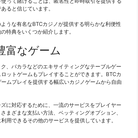
を使って賭けることは、匿名性と即時取引を提供する
であると信じています。
のような有名なBTCカジノが提供する明らかな利便性
他の特典をいくつか紹介します。
豊富なゲーム
ック、バカラなどのエキサイティングなテーブルゲー
ロットゲームもプレイすることができます。BTCカ
ゲームプレイを提供する幅広いカジノゲームから自由
ーズに対応するために、一流のサービスをプレイヤー
、さまざまな支払い方法、ベッティングオプション、
に利用できるその他のサービスを提供しています。